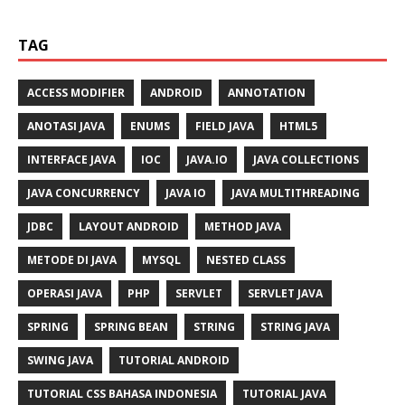
TAG
ACCESS MODIFIER
ANDROID
ANNOTATION
ANOTASI JAVA
ENUMS
FIELD JAVA
HTML5
INTERFACE JAVA
IOC
JAVA.IO
JAVA COLLECTIONS
JAVA CONCURRENCY
JAVA IO
JAVA MULTITHREADING
JDBC
LAYOUT ANDROID
METHOD JAVA
METODE DI JAVA
MYSQL
NESTED CLASS
OPERASI JAVA
PHP
SERVLET
SERVLET JAVA
SPRING
SPRING BEAN
STRING
STRING JAVA
SWING JAVA
TUTORIAL ANDROID
TUTORIAL CSS BAHASA INDONESIA
TUTORIAL JAVA