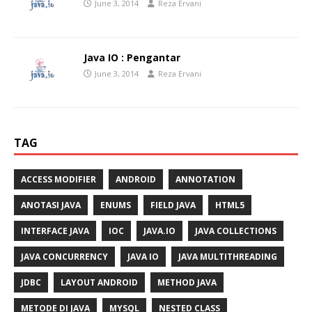
June 3, 2014
Reza Ervani
Java IO : Pengantar
June 3, 2014
Reza Ervani
TAG
ACCESS MODIFIER
ANDROID
ANNOTATION
ANOTASI JAVA
ENUMS
FIELD JAVA
HTML5
INTERFACE JAVA
IOC
JAVA.IO
JAVA COLLECTIONS
JAVA CONCURRENCY
JAVA IO
JAVA MULTITHREADING
JDBC
LAYOUT ANDROID
METHOD JAVA
METODE DI JAVA
MYSQL
NESTED CLASS