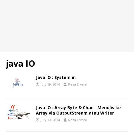
java IO
Java IO : System in
July 19, 2014
Reza Ervani
Java IO : Array Byte & Char – Menulis ke
Array via OutputStream atau Writer
July 10, 2014
Reza Ervani