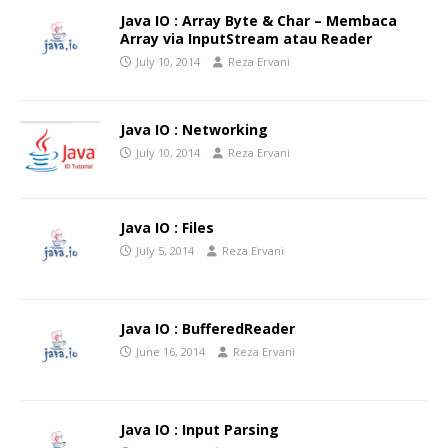
Java IO : Array Byte & Char – Membaca
Array via InputStream atau Reader
July 10, 2014
Reza Ervani
Java IO : Networking
July 10, 2014
Reza Ervani
Java IO : Files
July 5, 2014
Reza Ervani
Java IO : BufferedReader
June 16, 2014
Reza Ervani
Java IO : Input Parsing