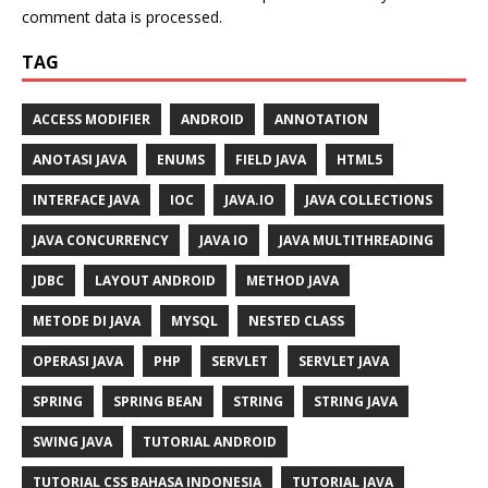
comment data is processed.
TAG
ACCESS MODIFIER
ANDROID
ANNOTATION
ANOTASI JAVA
ENUMS
FIELD JAVA
HTML5
INTERFACE JAVA
IOC
JAVA.IO
JAVA COLLECTIONS
JAVA CONCURRENCY
JAVA IO
JAVA MULTITHREADING
JDBC
LAYOUT ANDROID
METHOD JAVA
METODE DI JAVA
MYSQL
NESTED CLASS
OPERASI JAVA
PHP
SERVLET
SERVLET JAVA
SPRING
SPRING BEAN
STRING
STRING JAVA
SWING JAVA
TUTORIAL ANDROID
TUTORIAL CSS BAHASA INDONESIA
TUTORIAL JAVA