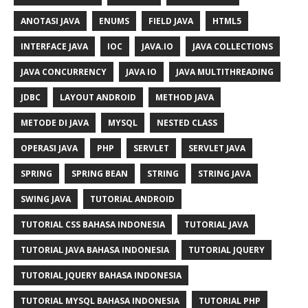
ANOTASI JAVA
ENUMS
FIELD JAVA
HTML5
INTERFACE JAVA
IOC
JAVA.IO
JAVA COLLECTIONS
JAVA CONCURRENCY
JAVA IO
JAVA MULTITHREADING
JDBC
LAYOUT ANDROID
METHOD JAVA
METODE DI JAVA
MYSQL
NESTED CLASS
OPERASI JAVA
PHP
SERVLET
SERVLET JAVA
SPRING
SPRING BEAN
STRING
STRING JAVA
SWING JAVA
TUTORIAL ANDROID
TUTORIAL CSS BAHASA INDONESIA
TUTORIAL JAVA
TUTORIAL JAVA BAHASA INDONESIA
TUTORIAL JQUERY
TUTORIAL JQUERY BAHASA INDONESIA
TUTORIAL MYSQL BAHASA INDONESIA
TUTORIAL PHP