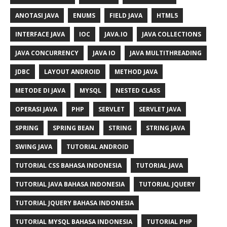
ANOTASI JAVA
ENUMS
FIELD JAVA
HTML5
INTERFACE JAVA
IOC
JAVA.IO
JAVA COLLECTIONS
JAVA CONCURRENCY
JAVA IO
JAVA MULTITHREADING
JDBC
LAYOUT ANDROID
METHOD JAVA
METODE DI JAVA
MYSQL
NESTED CLASS
OPERASI JAVA
PHP
SERVLET
SERVLET JAVA
SPRING
SPRING BEAN
STRING
STRING JAVA
SWING JAVA
TUTORIAL ANDROID
TUTORIAL CSS BAHASA INDONESIA
TUTORIAL JAVA
TUTORIAL JAVA BAHASA INDONESIA
TUTORIAL JQUERY
TUTORIAL JQUERY BAHASA INDONESIA
TUTORIAL MYSQL BAHASA INDONESIA
TUTORIAL PHP