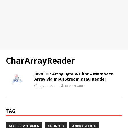
CharArrayReader
Java IO : Array Byte & Char – Membaca
Array via InputStream atau Reader
July 10, 2014
Reza Ervani
TAG
ACCESS MODIFIER
ANDROID
ANNOTATION