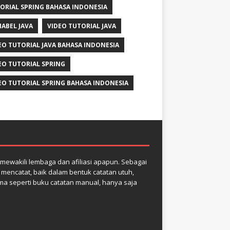
ORIAL SPRING BAHASA INDONESIA
IABEL JAVA
VIDEO TUTORIAL JAVA
EO TUTORIAL JAVA BAHASA INDONESIA
EO TUTORIAL SPRING
EO TUTORIAL SPRING BAHASA INDONESIA
k mewakili lembaga dan afiliasi apapun. Sebagai
k mencatat, baik dalam bentuk catatan utuh,
ma seperti buku catatan manual, hanya saja