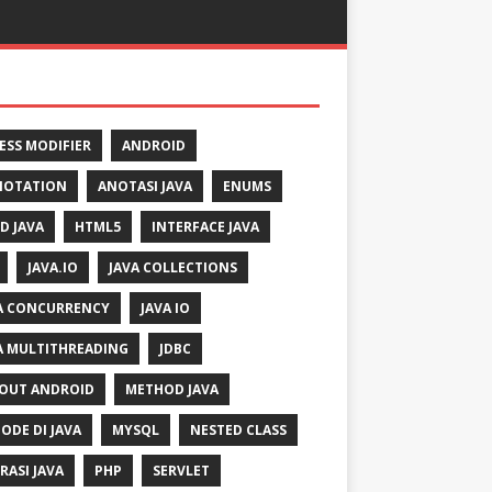
ESS MODIFIER
ANDROID
NOTATION
ANOTASI JAVA
ENUMS
LD JAVA
HTML5
INTERFACE JAVA
JAVA.IO
JAVA COLLECTIONS
A CONCURRENCY
JAVA IO
A MULTITHREADING
JDBC
OUT ANDROID
METHOD JAVA
ODE DI JAVA
MYSQL
NESTED CLASS
RASI JAVA
PHP
SERVLET