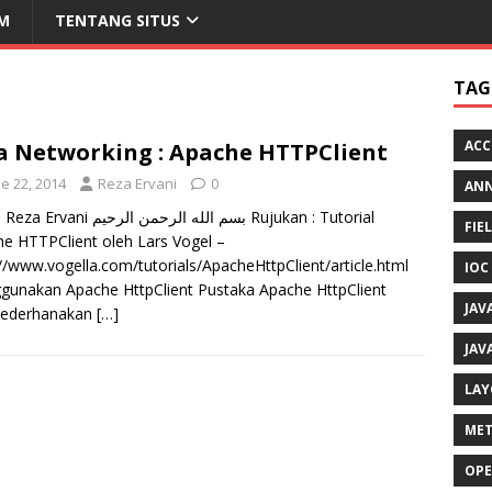
M
TENTANG SITUS
TAG
ACC
a Networking : Apache HTTPClient
e 22, 2014
Reza Ervani
0
AN
 بسم الله الرحمن الرحيم Rujukan : Tutorial
FIE
e HTTPClient oleh Lars Vogel –
//www.vogella.com/tutorials/ApacheHttpClient/article.html
IOC
unakan Apache HttpClient Pustaka Apache HttpClient
JAV
ederhanakan
[…]
JAV
LAY
MET
OPE