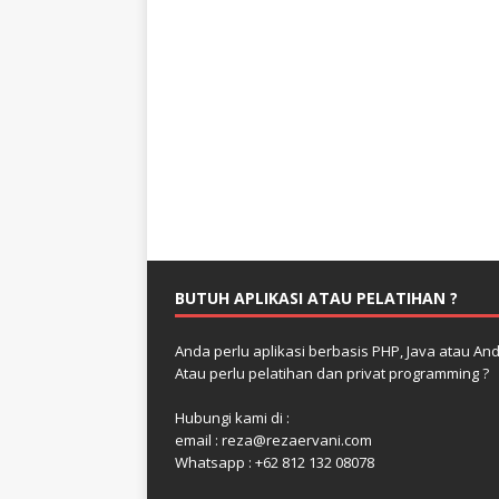
BUTUH APLIKASI ATAU PELATIHAN ?
Anda perlu aplikasi berbasis PHP, Java atau And
Atau perlu pelatihan dan privat programming ?
Hubungi kami di :
email : reza@rezaervani.com
Whatsapp : +62 812 132 08078