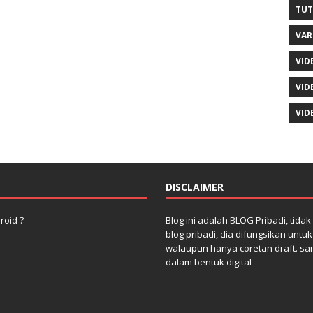
TUT
VAR
VID
VID
VID
DISCLAIMER
roid ?
Blog ini adalah BLOG Pribadi, tida
blog pribadi, dia difungsikan untu
walaupun hanya coretan draft. sa
dalam bentuk digital