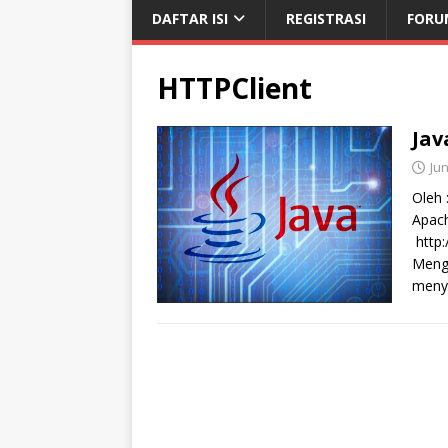
DAFTAR ISI
REGISTRASI
FORU
HTTPClient
Jav
Jun
Oleh : Reza Ervani
Apach
http:
Mengg
meny