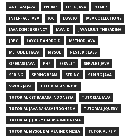
ANOTASI JAVA
ENUMS
FIELD JAVA
HTML5
INTERFACE JAVA
IOC
JAVA.IO
JAVA COLLECTIONS
JAVA CONCURRENCY
JAVA IO
JAVA MULTITHREADING
JDBC
LAYOUT ANDROID
METHOD JAVA
METODE DI JAVA
MYSQL
NESTED CLASS
OPERASI JAVA
PHP
SERVLET
SERVLET JAVA
SPRING
SPRING BEAN
STRING
STRING JAVA
SWING JAVA
TUTORIAL ANDROID
TUTORIAL CSS BAHASA INDONESIA
TUTORIAL JAVA
TUTORIAL JAVA BAHASA INDONESIA
TUTORIAL JQUERY
TUTORIAL JQUERY BAHASA INDONESIA
TUTORIAL MYSQL BAHASA INDONESIA
TUTORIAL PHP