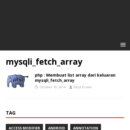
mysqli_fetch_array
php : Membuat list array dari keluaran
mysqli_fetch_array
October 10, 2014
Reza Ervani
TAG
ACCESS MODIFIER
ANDROID
ANNOTATION