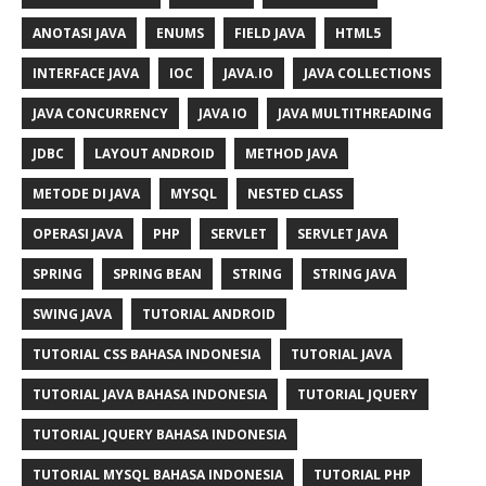
ANOTASI JAVA
ENUMS
FIELD JAVA
HTML5
INTERFACE JAVA
IOC
JAVA.IO
JAVA COLLECTIONS
JAVA CONCURRENCY
JAVA IO
JAVA MULTITHREADING
JDBC
LAYOUT ANDROID
METHOD JAVA
METODE DI JAVA
MYSQL
NESTED CLASS
OPERASI JAVA
PHP
SERVLET
SERVLET JAVA
SPRING
SPRING BEAN
STRING
STRING JAVA
SWING JAVA
TUTORIAL ANDROID
TUTORIAL CSS BAHASA INDONESIA
TUTORIAL JAVA
TUTORIAL JAVA BAHASA INDONESIA
TUTORIAL JQUERY
TUTORIAL JQUERY BAHASA INDONESIA
TUTORIAL MYSQL BAHASA INDONESIA
TUTORIAL PHP