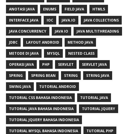
ANOTASI JAVA
ENUMS
FIELD JAVA
HTML5
INTERFACE JAVA
IOC
JAVA.IO
JAVA COLLECTIONS
JAVA CONCURRENCY
JAVA IO
JAVA MULTITHREADING
JDBC
LAYOUT ANDROID
METHOD JAVA
METODE DI JAVA
MYSQL
NESTED CLASS
OPERASI JAVA
PHP
SERVLET
SERVLET JAVA
SPRING
SPRING BEAN
STRING
STRING JAVA
SWING JAVA
TUTORIAL ANDROID
TUTORIAL CSS BAHASA INDONESIA
TUTORIAL JAVA
TUTORIAL JAVA BAHASA INDONESIA
TUTORIAL JQUERY
TUTORIAL JQUERY BAHASA INDONESIA
TUTORIAL MYSQL BAHASA INDONESIA
TUTORIAL PHP