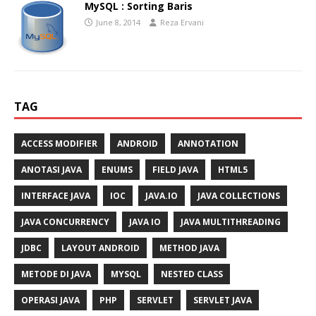
MySQL : Sorting Baris
June 8, 2014
Reza Ervani
TAG
ACCESS MODIFIER
ANDROID
ANNOTATION
ANOTASI JAVA
ENUMS
FIELD JAVA
HTML5
INTERFACE JAVA
IOC
JAVA.IO
JAVA COLLECTIONS
JAVA CONCURRENCY
JAVA IO
JAVA MULTITHREADING
JDBC
LAYOUT ANDROID
METHOD JAVA
METODE DI JAVA
MYSQL
NESTED CLASS
OPERASI JAVA
PHP
SERVLET
SERVLET JAVA