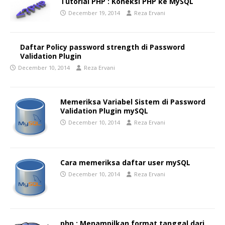
Tutorial PHP : Koneksi PHP ke MySQL
December 19, 2014
Reza Ervani
Daftar Policy password strength di Password
Validation Plugin
December 10, 2014
Reza Ervani
Memeriksa Variabel Sistem di Password
Validation Plugin mySQL
December 10, 2014
Reza Ervani
Cara memeriksa daftar user mySQL
December 10, 2014
Reza Ervani
php : Menampilkan format tanggal dari