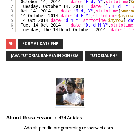
1
October 14, 2014    
date
(
"F d, Y"
,
strtotime
(
$my
2
Tuesday, October 14, 2014   
date
(
"l, F d, Y"
,
st
3
Oct 14, 2014    
date
(
"M d, Y"
,
strtotime
(
$myrow
[
4
14 October 2014 
date
(
"d F Y"
,
strtotime
(
$myrow
[
'
5
14 Oct 2014 
date
(
"d M Y"
,
strtotime
(
$myrow
[
'date
6
Tue, 14 Oct 2014    
date
(
"D, d M Y"
,
strtotime
(
$
7
Tuesday, the 14th of October, 2014  
date
(
"l"
,
st
FORMAT DATE PHP
JAVA TUTORIAL BAHASA INDONESIA
TUTORIAL PHP
About Reza Ervani
434 Articles
Adalah pendiri programming.rezaervani.com -