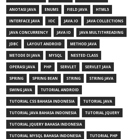
ANOTASI JAVA
ENUMS
FIELD JAVA
HTML5
INTERFACE JAVA
IOC
JAVA.IO
JAVA COLLECTIONS
JAVA CONCURRENCY
JAVA IO
JAVA MULTITHREADING
JDBC
LAYOUT ANDROID
METHOD JAVA
METODE DI JAVA
MYSQL
NESTED CLASS
OPERASI JAVA
PHP
SERVLET
SERVLET JAVA
SPRING
SPRING BEAN
STRING
STRING JAVA
SWING JAVA
TUTORIAL ANDROID
TUTORIAL CSS BAHASA INDONESIA
TUTORIAL JAVA
TUTORIAL JAVA BAHASA INDONESIA
TUTORIAL JQUERY
TUTORIAL JQUERY BAHASA INDONESIA
TUTORIAL MYSQL BAHASA INDONESIA
TUTORIAL PHP