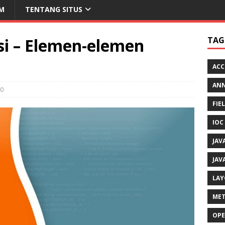
M
TENTANG SITUS
si – Elemen-elemen
TAG
ACC
AN
0
FIE
IOC
JAV
JAV
LAY
MET
OPE