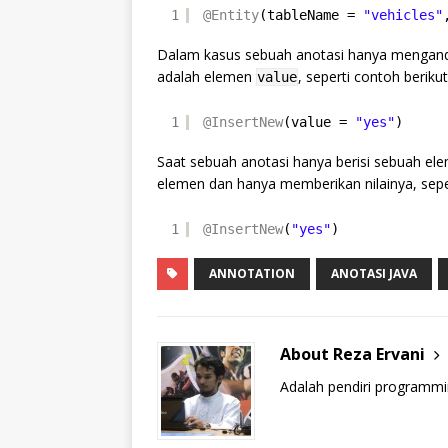
1
@Entity
(tableName = 
"vehicles"
Dalam kasus sebuah anotasi hanya mengan
adalah elemen
, seperti contoh berikut
value
1
@InsertNew
(value = 
"yes"
)
Saat sebuah anotasi hanya berisi sebuah e
elemen dan hanya memberikan nilainya, sepe
1
@InsertNew
(
"yes"
)
ANNOTATION
ANOTASI JAVA
About Reza Ervani
Adalah pendiri programmi