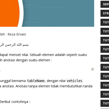
SER
STR
TUT
TUT
leh : Reza Ervani
TUT
بسم الله الرحمن الر
TUT
dapat menset nilai. Sebuah elemen adalah seperti suatu
TUT
ah anotasi dengan suatu elemen :
TUT
?
)
TUT
n tunggal bernama
, dengan nilai
.
tableName
vehicles
TUT
a anotasi. Anotasi tanpa elemen tidak membutuhkan tanda
TUT
Berikut contohnya ::
TUT