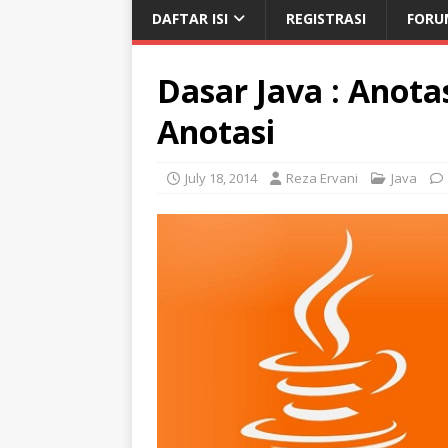
DAFTAR ISI
REGISTRASI
FORU
Dasar Java : Anota
Anotasi
July 18, 2014
Reza Ervani
Java