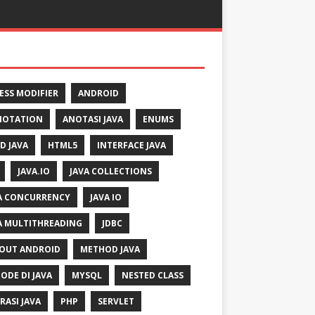
ESS MODIFIER
ANDROID
NOTATION
ANOTASI JAVA
ENUMS
LD JAVA
HTML5
INTERFACE JAVA
JAVA.IO
JAVA COLLECTIONS
A CONCURRENCY
JAVA IO
A MULTITHREADING
JDBC
OUT ANDROID
METHOD JAVA
ODE DI JAVA
MYSQL
NESTED CLASS
RASI JAVA
PHP
SERVLET