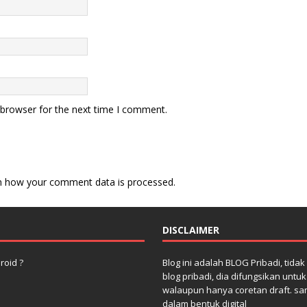
 browser for the next time I comment.
n how your comment data is processed.
DISCLAIMER
roid ?
Blog ini adalah BLOG Pribadi, tida
blog pribadi, dia difungsikan untu
walaupun hanya coretan draft. sa
dalam bentuk digital