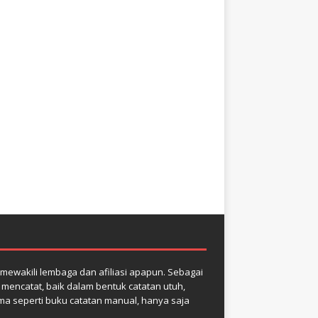
k mewakili lembaga dan afiliasi apapun. Sebagai
k mencatat, baik dalam bentuk catatan utuh,
ma seperti buku catatan manual, hanya saja