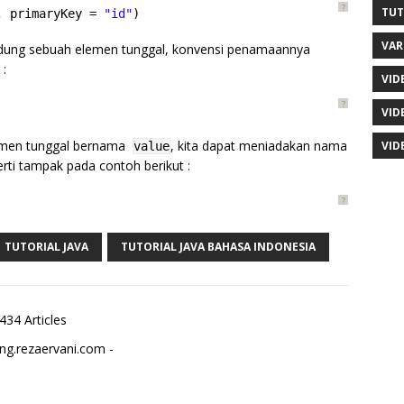
?
TUT
, primaryKey = 
"id"
)
VAR
dung sebuah elemen tunggal, konvensi penamaannya
 :
VID
?
VID
lemen tunggal bernama
, kita dapat meniadakan nama
VID
value
rti tampak pada contoh berikut :
?
TUTORIAL JAVA
TUTORIAL JAVA BAHASA INDONESIA
434 Articles
ng.rezaervani.com -