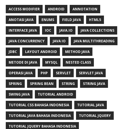
ACCESS MODIFIER
ANDROID
ANNOTATION
ANOTASI JAVA
ENUMS
FIELD JAVA
HTML5
INTERFACE JAVA
IOC
JAVA.IO
JAVA COLLECTIONS
JAVA CONCURRENCY
JAVA IO
JAVA MULTITHREADING
JDBC
LAYOUT ANDROID
METHOD JAVA
METODE DI JAVA
MYSQL
NESTED CLASS
OPERASI JAVA
PHP
SERVLET
SERVLET JAVA
SPRING
SPRING BEAN
STRING
STRING JAVA
SWING JAVA
TUTORIAL ANDROID
TUTORIAL CSS BAHASA INDONESIA
TUTORIAL JAVA
TUTORIAL JAVA BAHASA INDONESIA
TUTORIAL JQUERY
TUTORIAL JQUERY BAHASA INDONESIA