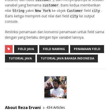
variabel yang bernama
. Baris kedua memberikan
customer
nilai
yakni
ke objek
field
.
String
New York
Customer
city
Baris ketiga memprint-out nilai dari field
ke output
city
console.
Restriksi penamaan dan konvensi penamaan untuk field sama
dengan yang berlaku dengan tipe variabel lainnya.
FIELD JAVA
FIELD NAMING
PENAMAAN FIELD
TUTORIAL JAVA
TUTORIAL JAVA BAHASA INDONESIA
About Reza Ervani
434 Articles