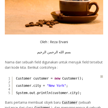
Oleh : Reza Ervani
بسم الله الرحمن الرحيم
Nama dari sebuah field digunakan untuk merujuk field tersebut
dari kode kita. Berikut contohnya :
?
1
Customer customer = 
new
Customer();
2
3
customer.city = 
"New York"
;
4
5
System.out.println(customer.city);
Baris pertama membuat objek baru
(sebuah
Customer
instance dari class
), dan menyimpannya di sebuah
Customer