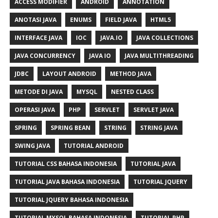
ACCESS MODIFIER
ANDROID
ANNOTATION
ANOTASI JAVA
ENUMS
FIELD JAVA
HTML5
INTERFACE JAVA
IOC
JAVA.IO
JAVA COLLECTIONS
JAVA CONCURRENCY
JAVA IO
JAVA MULTITHREADING
JDBC
LAYOUT ANDROID
METHOD JAVA
METODE DI JAVA
MYSQL
NESTED CLASS
OPERASI JAVA
PHP
SERVLET
SERVLET JAVA
SPRING
SPRING BEAN
STRING
STRING JAVA
SWING JAVA
TUTORIAL ANDROID
TUTORIAL CSS BAHASA INDONESIA
TUTORIAL JAVA
TUTORIAL JAVA BAHASA INDONESIA
TUTORIAL JQUERY
TUTORIAL JQUERY BAHASA INDONESIA
TUTORIAL MYSQL BAHASA INDONESIA
TUTORIAL PHP