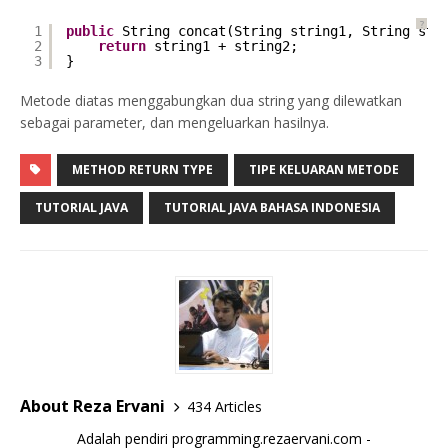
?
1
public
String concat(String string1, String str
2
return
string1 + string2;
3
}
Metode diatas menggabungkan dua string yang dilewatkan
sebagai parameter, dan mengeluarkan hasilnya.
METHOD RETURN TYPE
TIPE KELUARAN METODE
TUTORIAL JAVA
TUTORIAL JAVA BAHASA INDONESIA
About Reza Ervani
434 Articles
Adalah pendiri programming.rezaervani.com -