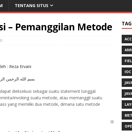
M
TENTANG SITUS
asi – Pemanggilan Metode
TAG
ACC
0
AN
FIE
leh : Reza Ervani
IOC
بسم الله الرحمن الر
JAV
apat dieksekusi sebagai suatu statement tunggal.
JAV
minta/invoking suatu metode, atau memanggil suatu
lass yang memiliki dua metode, dimana satu metode
LAY
MET
?
OPE