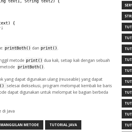
ing text1, String text2) {
SER
STR
text) {
TUT
);
TUT
de:
dan
.
printBoth()
print()
TUT
TUT
ggil metode
dua kali, setiap kali dengan sebuah
print()
ke metode
.
printBoth()
TUT
k yang dapat digunakan ulang (reuseable) yang dapat
TUT
selesai dieksekusi, program melompat kembali ke baris
t()
tode dapat digunakan untuk melompat ke bagian berbeda
TUT
TUT
 di Java
TUT
EMANGGILAN METODE
TUTORIAL JAVA
TUT