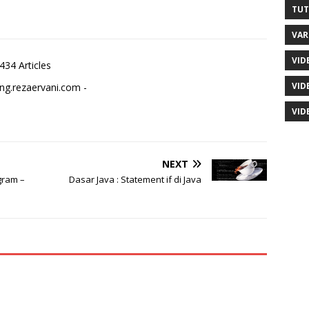
TUT
VAR
VID
434 Articles
VID
ng.rezaervani.com -
VID
NEXT
gram –
Dasar Java : Statement if di Java