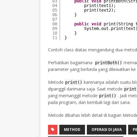
03
public
void
printBoth(Str
04
print(text1);
05
print(text2);
06
}
07
08
public
void
print(String 
09
System.out.print(text
10
}
11
}
Contoh class diatas mengandung dua meto
Perhatikan bagaimana
meman
printBoth()
parameter yang berbeda yang dilewatkan 
Metode
karenanya adalah suatu blo
print()
dipanggil darimana saja. Saat metode
prin
yang memanggil metode
. Jadi me
print()
pada program, dan kembali lagi dari sana.
Metode dibahas lebih detail di bagian Metode
METHOD
OPERASI DI JAVA
P