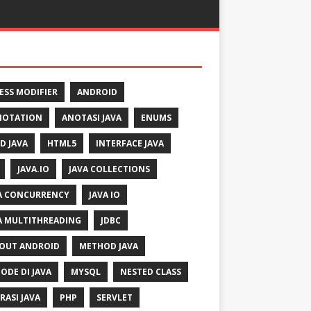
ESS MODIFIER
ANDROID
NOTATION
ANOTASI JAVA
ENUMS
LD JAVA
HTML5
INTERFACE JAVA
JAVA.IO
JAVA COLLECTIONS
A CONCURRENCY
JAVA IO
A MULTITHREADING
JDBC
OUT ANDROID
METHOD JAVA
ODE DI JAVA
MYSQL
NESTED CLASS
RASI JAVA
PHP
SERVLET