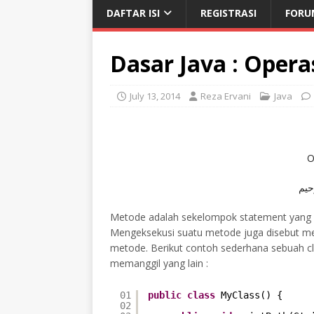
DAFTAR ISI
REGISTRASI
FORU
Dasar Java : Oper
July 13, 2014
Reza Ervani
Java
O
حيم
Metode adalah sekelompok statement yang d
Mengeksekusi suatu metode juga disebut me
metode. Berikut contoh sederhana sebuah c
memanggil yang lain :
01
public
class
MyClass() {
02