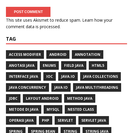
This site uses Akismet to reduce spam.
Learn how your
comment data is processed.
TAG
ACCESS MODIFIER
ANDROID
ANNOTATION
ANOTASI JAVA
ENUMS
FIELD JAVA
HTML5
INTERFACE JAVA
IOC
JAVA.IO
JAVA COLLECTIONS
JAVA CONCURRENCY
JAVA IO
JAVA MULTITHREADING
JDBC
LAYOUT ANDROID
METHOD JAVA
METODE DI JAVA
MYSQL
NESTED CLASS
OPERASI JAVA
PHP
SERVLET
SERVLET JAVA
SPRING
SPRING BEAN
STRING
STRING JAVA