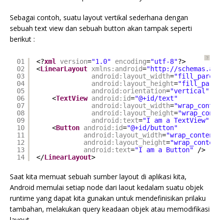
Sebagai contoh, suatu layout vertikal sederhana dengan
sebuah text view dan sebuah button akan tampak seperti
berikut :
?
01
<?
xml
version
=
"1.0"
encoding
=
"utf-8"
?>
02
<
LinearLayout
xmlns:android
=
"
http://schemas.an
03
android:layout_width
=
"fill_paren
04
android:layout_height
=
"fill_pare
05
android:orientation
=
"vertical"
>
06
<
TextView
android:id
=
"@+id/text"
07
android:layout_width
=
"wrap_conte
08
android:layout_height
=
"wrap_cont
09
android:text
=
"I am a TextView"
/
10
<
Button
android:id
=
"@+id/button"
11
android:layout_width
=
"wrap_content
12
android:layout_height
=
"wrap_conten
13
android:text
=
"I am a Button"
/>
14
</
LinearLayout
>
Saat kita memuat sebuah sumber layout di aplikasi kita,
Android memulai setiap node dari laout kedalam suatu objek
runtime yang dapat kita gunakan untuk mendefinisikan prilaku
tambahan, melakukan query keadaan objek atau memodifikasi
layout.