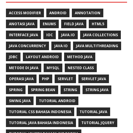
ACCESS MODIFIER
ANDROID
ANNOTATION
ANOTASI JAVA
ENUMS
FIELD JAVA
HTML5
INTERFACE JAVA
IOC
JAVA.IO
JAVA COLLECTIONS
JAVA CONCURRENCY
JAVA IO
JAVA MULTITHREADING
JDBC
LAYOUT ANDROID
METHOD JAVA
METODE DI JAVA
MYSQL
NESTED CLASS
OPERASI JAVA
PHP
SERVLET
SERVLET JAVA
SPRING
SPRING BEAN
STRING
STRING JAVA
SWING JAVA
TUTORIAL ANDROID
TUTORIAL CSS BAHASA INDONESIA
TUTORIAL JAVA
TUTORIAL JAVA BAHASA INDONESIA
TUTORIAL JQUERY