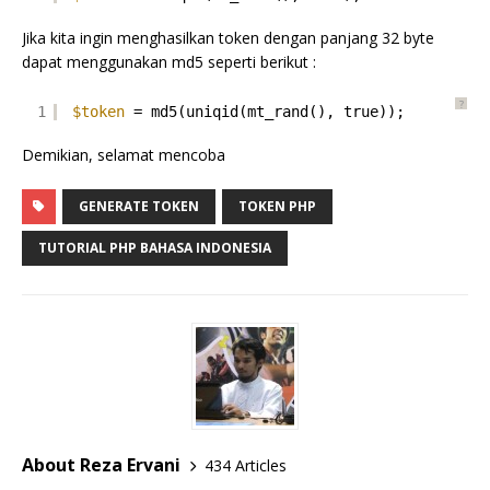
Jika kita ingin menghasilkan token dengan panjang 32 byte
dapat menggunakan md5 seperti berikut :
?
1
$token
= md5(uniqid(mt_rand(), true));
Demikian, selamat mencoba
GENERATE TOKEN
TOKEN PHP
TUTORIAL PHP BAHASA INDONESIA
About Reza Ervani
434 Articles