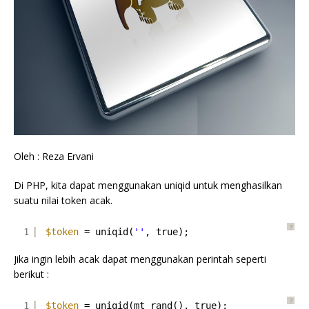
Oleh : Reza Ervani
Di PHP, kita dapat menggunakan uniqid untuk menghasilkan
suatu nilai token acak.
?
1
$token
= uniqid(
''
, true);
Jika ingin lebih acak dapat menggunakan perintah seperti
berikut :
?
1
$token
= uniqid(mt_rand(), true);