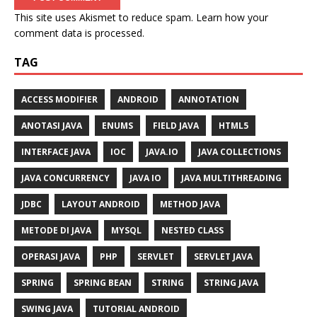
This site uses Akismet to reduce spam.
Learn how your
comment data is processed.
TAG
ACCESS MODIFIER
ANDROID
ANNOTATION
ANOTASI JAVA
ENUMS
FIELD JAVA
HTML5
INTERFACE JAVA
IOC
JAVA.IO
JAVA COLLECTIONS
JAVA CONCURRENCY
JAVA IO
JAVA MULTITHREADING
JDBC
LAYOUT ANDROID
METHOD JAVA
METODE DI JAVA
MYSQL
NESTED CLASS
OPERASI JAVA
PHP
SERVLET
SERVLET JAVA
SPRING
SPRING BEAN
STRING
STRING JAVA
SWING JAVA
TUTORIAL ANDROID