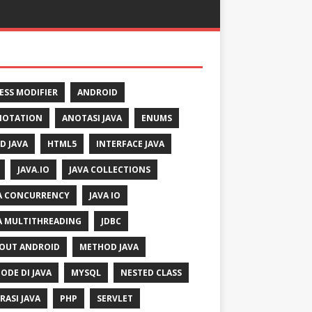
ESS MODIFIER
ANDROID
NOTATION
ANOTASI JAVA
ENUMS
LD JAVA
HTML5
INTERFACE JAVA
JAVA.IO
JAVA COLLECTIONS
A CONCURRENCY
JAVA IO
A MULTITHREADING
JDBC
OUT ANDROID
METHOD JAVA
ODE DI JAVA
MYSQL
NESTED CLASS
RASI JAVA
PHP
SERVLET