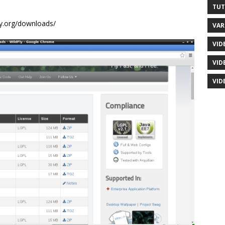
TUT
fly.org/downloads/
VAR
VID
VID
VID