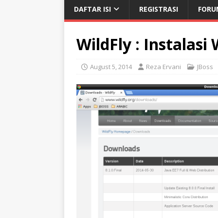
DAFTAR ISI
REGISTRASI
FORU
WildFly : Instalasi 
August 5, 2014
Reza Ervani
JBoss