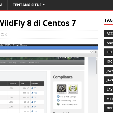
M
TENTANG SITUS
WildFly 8 di Centos 7
TAG
ACC
0
AN
FIE
IOC
JAV
JAV
LAY
MET
OPE