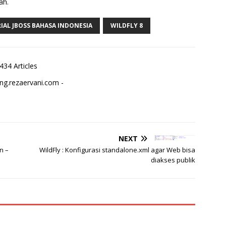
ah.
IAL JBOSS BAHASA INDONESIA
WILDFLY 8
434 Articles
ng.rezaervani.com -
NEXT
n –
WildFly : Konfigurasi standalone.xml agar Web bisa
diakses publik