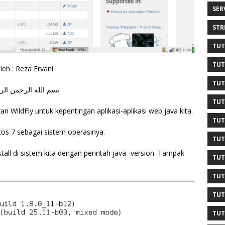
SER
STR
TUT
TUT
leh : Reza Ervani
TUT
بسم الله الرحمن الر
TUT
 WildFly untuk kepentingan aplikasi-aplikasi web java kita.
TUT
os 7 sebagai sistem operasinya.
TUT
tall di sistem kita dengan perintah java -version. Tampak
TUT
TUT
TUT
TUT