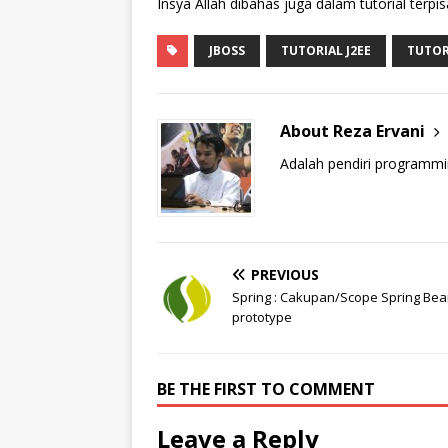
Insya Allah dibahas juga dalam tutorial terpis
JBOSS
TUTORIAL J2EE
TUTOR
About Reza Ervani
Adalah pendiri programmi
PREVIOUS
Spring : Cakupan/Scope Spring Bea
prototype
BE THE FIRST TO COMMENT
Leave a Reply