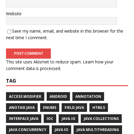
Website
Save my name, email, and website in this browser for the
next time I comment.
This site uses Akismet to reduce spam.
Learn how your
comment data is processed.
TAG
ACCESS MODIFIER
ANDROID
ANNOTATION
ANOTASI JAVA
ENUMS
FIELD JAVA
HTML5
INTERFACE JAVA
IOC
JAVA.IO
JAVA COLLECTIONS
JAVA CONCURRENCY
JAVA IO
JAVA MULTITHREADING