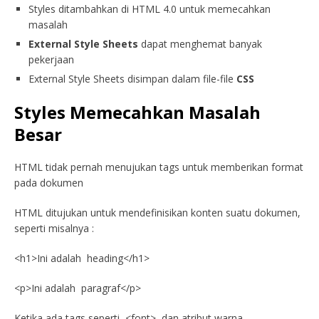
Styles ditambahkan di HTML 4.0 untuk memecahkan
masalah
External Style Sheets
dapat menghemat banyak
pekerjaan
External Style Sheets disimpan dalam file-file
CSS
Styles Memecahkan Masalah
Besar
HTML tidak pernah menujukan tags untuk memberikan format
pada dokumen
HTML ditujukan untuk mendefinisikan konten suatu dokumen,
seperti misalnya :
<h1>Ini adalah heading</h1>
<p>Ini adalah paragraf</p>
Ketika ada tags seperti <font>, dan atribut warna