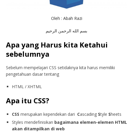
Oleh : Abah Razi
بسم الله الرحمن الرحيم
Apa yang Harus kita Ketahui
sebelumnya
Sebelum mempelajari CSS setidaknya kita harus memiliki
pengetahuan dasar tentang
HTML / XHTML
Apa itu CSS?
CSS
merupakan kependekan dari
C
ascading
S
tyle
S
heets
Styles mendefinisikan
bagaimana elemen-elemen HTML
akan ditampilkan di web