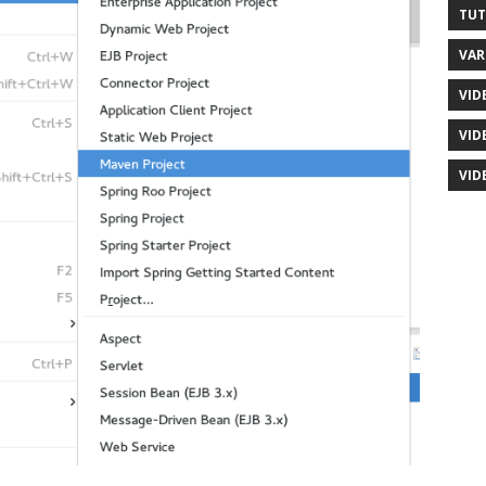
TUT
VAR
VID
VID
VID