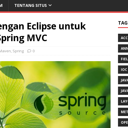
M
TENTANG SITUS
engan Eclipse untuk
TAG
Spring MVC
ACC
AN
Maven
,
Spring
0
FIE
IOC
JAV
JAV
LAY
MET
OPE