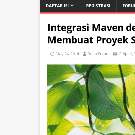
DAFTAR ISI
REGISTRASI
FORU
Integrasi Maven d
Membuat Proyek 
May 24, 2014
Reza Ervani
Eclipse
,