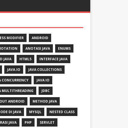
ESS MODIFIER
ANDROID
NOTATION
ANOTASI JAVA
ENUMS
LD JAVA
HTML5
INTERFACE JAVA
JAVA.IO
JAVA COLLECTIONS
A CONCURRENCY
JAVA IO
A MULTITHREADING
JDBC
OUT ANDROID
METHOD JAVA
ODE DI JAVA
MYSQL
NESTED CLASS
RASI JAVA
PHP
SERVLET