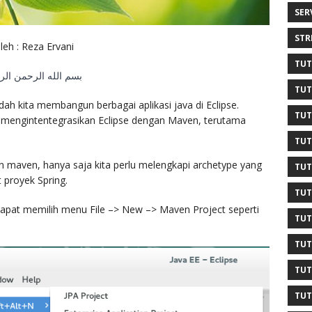
SER
STR
leh : Reza Ervani
TUT
بسم الله الرحمن الر
TUT
kita membangun berbagai aplikasi java di Eclipse.
TUT
a mengintentegrasikan Eclipse dengan Maven, terutama
TUT
n maven, hanya saja kita perlu melengkapi archetype yang
TUT
proyek Spring.
TUT
pat memilih menu File –> New –> Maven Project seperti
TUT
TUT
TUT
TUT