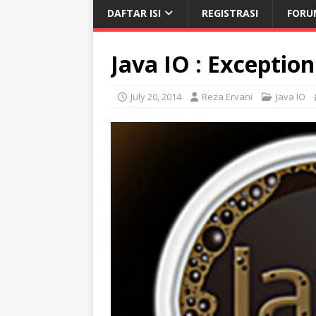
DAFTAR ISI
REGISTRASI
FORU
Java IO : Exceptio
July 20, 2014
Reza Ervani
Java IO