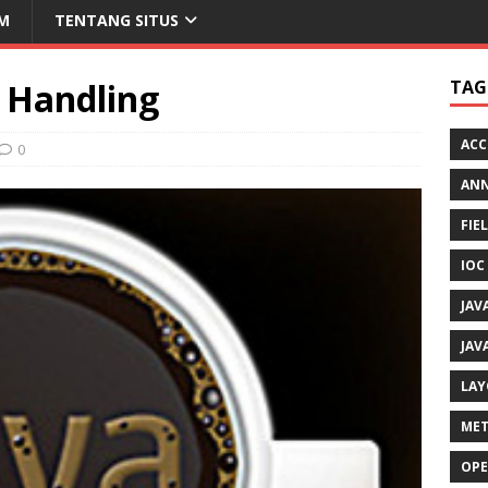
M
TENTANG SITUS
n Handling
TAG
ACC
0
AN
FIE
IOC
JAV
JAV
LAY
MET
OPE