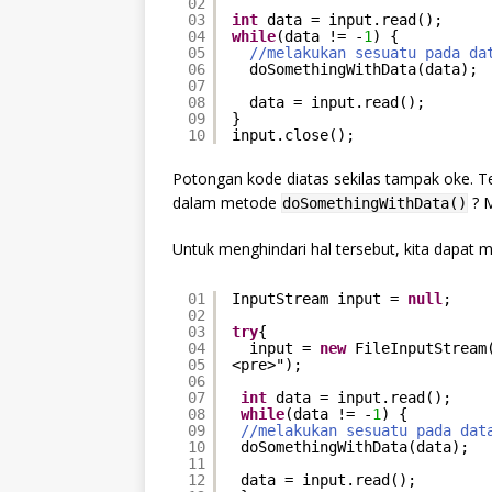
02
03
int
data = input.read();
04
while
(data != -
1
) {
05
//melakukan sesuatu pada da
06
doSomethingWithData(data);
07
08
data = input.read();
09
}
10
input.close();
Potongan kode diatas sekilas tampak oke. Tet
dalam metode
? 
doSomethingWithData()
Untuk menghindari hal tersebut, kita dapat me
01
InputStream input = 
null
;
02
03
try
{
04
input = 
new
FileInputStream
05
<pre>");
06
07
int
data = input.read();
08
while
(data != -
1
) {
09
//melakukan sesuatu pada dat
10
doSomethingWithData(data);
11
12
data = input.read();