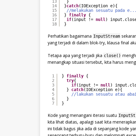
13
}
14
}
catch
(IOException e){
15
//melakukan sesuatu pada e..
16
} 
finally
{
17
if
(input != 
null
) input.clos
18
}
Perhatikan bagaimana
sekaran
InputStream
yang terjadi di dalam blok-try, klausa final 
Tetapa apa yang terjadi jika
menghas
close()
menangkap situasi tersebut, kita harus me
1
} 
finally
{
2
try
{
3
if
(input != 
null
) input.cl
4
} 
catch
(IOException e){
5
//lakukan sesuatu atau aba
6
}
7
}
Kode yang menangani iterasi suatu
InputSt
kita lihat diatas, apalagi saat kita menerapk
ini tidak bagus jika ada di sepanjang kode ya
seseorang terburu-buru dan melompati excep