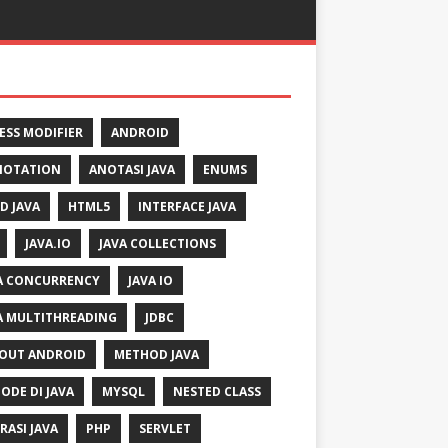
ESS MODIFIER
ANDROID
NOTATION
ANOTASI JAVA
ENUMS
LD JAVA
HTML5
INTERFACE JAVA
JAVA.IO
JAVA COLLECTIONS
A CONCURRENCY
JAVA IO
A MULTITHREADING
JDBC
OUT ANDROID
METHOD JAVA
ODE DI JAVA
MYSQL
NESTED CLASS
RASI JAVA
PHP
SERVLET