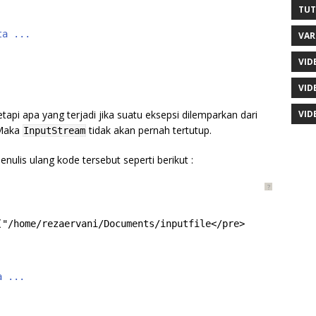
TUT
ta ...
VAR
VID
VID
VID
api apa yang terjadi jika suatu eksepsi dilemparkan dari
Maka
tidak akan pernah tertutup.
InputStream
nulis ulang kode tersebut seperti berikut :
?
("/home/rezaervani/Documents/inputfile</pre>
a ...