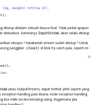
. log, mungkin rethrow dll.
e();
g ditutup didalam sebuah klausa final. Tidak peduli apapun
akan dieksekusi. Karenanya
akan selalu ditutup.
InputStream
ilkan eksepsi ? Katakanlah stream sudah ditutup ? Untuk
ngurung panggilan
di blok try-catch pula, seperti ini :
close()
?
ose();
ikan.
(atau OutputStream), dapat terlihat jelek seperti yang
ream
an exception handling pula disana. Kode exception handling
ng kita miliki secara berulang-ulang. Bagaimana jika
tion handling ?