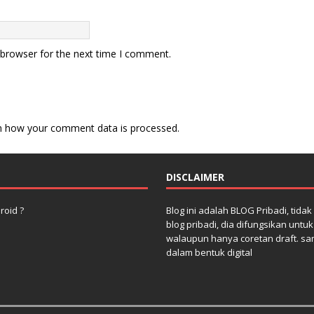
 browser for the next time I comment.
n how your comment data is processed.
DISCLAIMER
roid ?
Blog ini adalah BLOG Pribadi, tida
blog pribadi, dia difungsikan untu
walaupun hanya coretan draft. sa
dalam bentuk digital