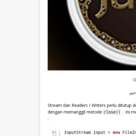
O
حيم
Stream dan Readers / Writers perlu ditutup d
dengan memanggil metode
. Ini m
close()
:
01
InputStream input = 
new
FileI