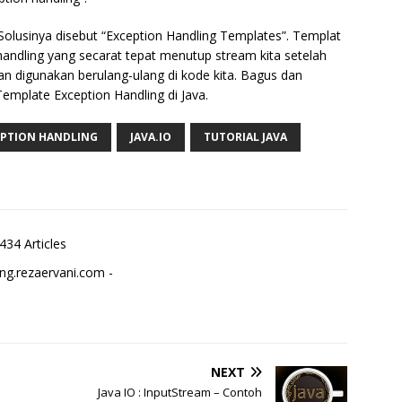
 Solusinya disebut “Exception Handling Templates”. Templat
andling yang secarat tepat menutup stream kita setelah
 dan digunakan berulang-ulang di kode kita. Bagus dan
Template Exception Handling di Java.
EPTION HANDLING
JAVA.IO
TUTORIAL JAVA
434 Articles
ng.rezaervani.com -
NEXT
Java IO : InputStream – Contoh