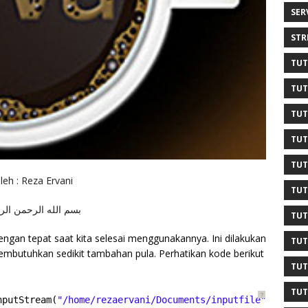
SER
STR
TUT
TUT
TUT
TUT
TUT
leh : Reza Ervani
TUT
بسم الله الرحمن الر
TUT
engan tepat saat kita selesai menggunakannya. Ini dilakukan
TUT
embutuhkan sedikit tambahan pula. Perhatikan kode berikut
TUT
TUT
?
nputStream(
"/home/rezaervani/Documents/inputfile"
);