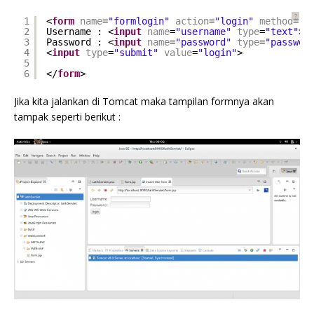
?
1
<
form
name
=
"formlogin"
action
=
"login"
method
=
"p
2
Username : <
input
name
=
"username"
type
=
"text"
><
3
Password : <
input
name
=
"password"
type
=
"passwor
4
<
input
type
=
"submit"
value
=
"login"
>
5
6
</
form
>
Jika kita jalankan di Tomcat maka tampilan formnya akan
tampak seperti berikut :