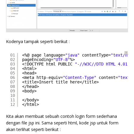
Kodenya tampak seperti berikut :
?
01
<%@ page language=
"java"
contentType=
"text/htm
02
pageEncoding=
"UTF-8"
%>
03
<!DOCTYPE html PUBLIC 
"-//W3C//DTD HTML 4.01 T
04
<html>
05
<head>
06
<meta http-equiv=
"Content-Type"
content=
"text/
07
<title>Insert title here</title>
08
</head>
09
<body>
10
11
</body>
12
</html>
Kita akan membuat sebuah contoh login form sederhana
dengan file jsp ini. Sama seperti html, kode jsp untuk form
akan terlihat seperti berikut :