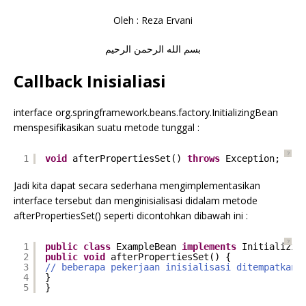
Oleh : Reza Ervani
بسم الله الرحمن الرحيم
Callback Inisialiasi
interface org.springframework.beans.factory.InitializingBean
menspesifikasikan suatu metode tunggal :
?
1
void
afterPropertiesSet() 
throws
Exception;
Jadi kita dapat secara sederhana mengimplementasikan
interface tersebut dan menginisialisasi didalam metode
afterPropertiesSet() seperti dicontohkan dibawah ini :
?
1
public
class
ExampleBean 
implements
Initializin
2
public
void
afterPropertiesSet() {
3
// beberapa pekerjaan inisialisasi ditempatkan 
4
}
5
}