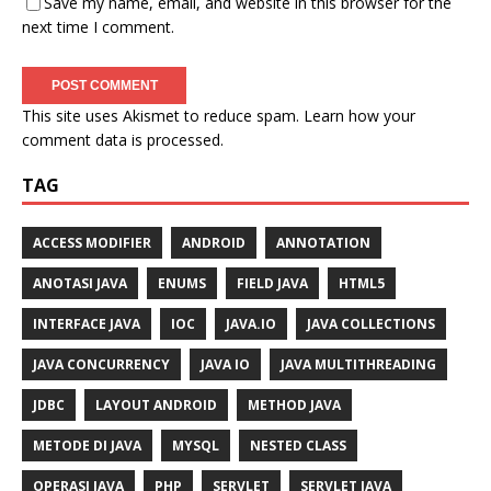
Save my name, email, and website in this browser for the
next time I comment.
This site uses Akismet to reduce spam.
Learn how your
comment data is processed.
TAG
ACCESS MODIFIER
ANDROID
ANNOTATION
ANOTASI JAVA
ENUMS
FIELD JAVA
HTML5
INTERFACE JAVA
IOC
JAVA.IO
JAVA COLLECTIONS
JAVA CONCURRENCY
JAVA IO
JAVA MULTITHREADING
JDBC
LAYOUT ANDROID
METHOD JAVA
METODE DI JAVA
MYSQL
NESTED CLASS
OPERASI JAVA
PHP
SERVLET
SERVLET JAVA