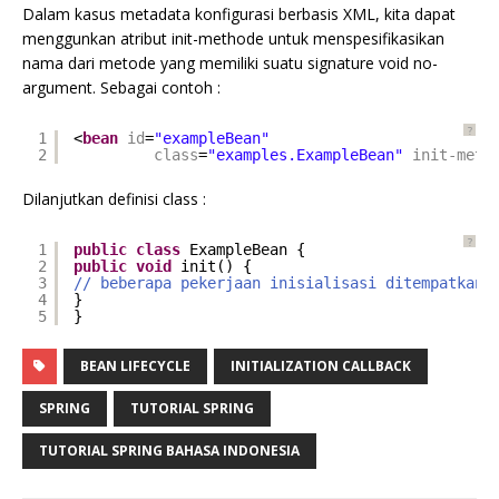
Dalam kasus metadata konfigurasi berbasis XML, kita dapat
menggunkan atribut init-methode untuk menspesifikasikan
nama dari metode yang memiliki suatu signature void no-
argument. Sebagai contoh :
?
1
<
bean
id
=
"exampleBean"
2
class
=
"examples.ExampleBean"
init-meth
Dilanjutkan definisi class :
?
1
public
class
ExampleBean {
2
public
void
init() {
3
// beberapa pekerjaan inisialisasi ditempatkan 
4
}
5
}
BEAN LIFECYCLE
INITIALIZATION CALLBACK
SPRING
TUTORIAL SPRING
TUTORIAL SPRING BAHASA INDONESIA