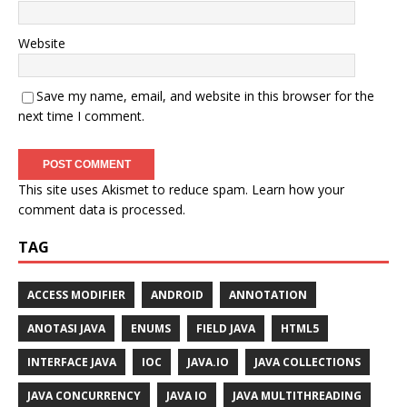
Website
Save my name, email, and website in this browser for the
next time I comment.
This site uses Akismet to reduce spam.
Learn how your
comment data is processed.
TAG
ACCESS MODIFIER
ANDROID
ANNOTATION
ANOTASI JAVA
ENUMS
FIELD JAVA
HTML5
INTERFACE JAVA
IOC
JAVA.IO
JAVA COLLECTIONS
JAVA CONCURRENCY
JAVA IO
JAVA MULTITHREADING